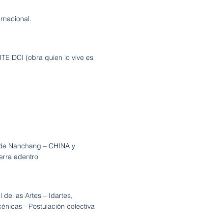
nacional.
E DCI (obra quien lo vive es
es de Nanchang – CHINA y
erra adentro
 de las Artes – Idartes,
énicas - Postulación colectiva