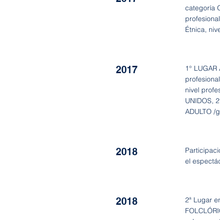
categoría 
profesion
Étnica, ni
2017
1° LUGAR 
profesiona
nivel prof
UNIDOS, 2°
ADULTO /gr
2018
Participaci
el espect
2018
2ª Lugar 
FOLCLÓRICA