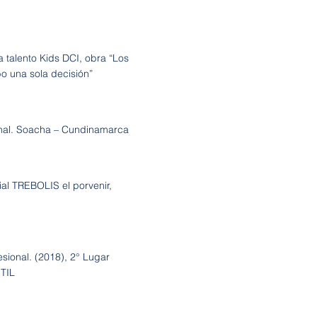
a talento Kids DCI, obra “Los
o una sola decisión”
ional. Soacha – Cundinamarca
 TREBOLIS el porvenir,
ional. (2018), 2° Lugar
TIL