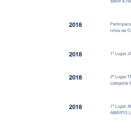
sabor a caf
2018
Participaci
niños de C
2018
1ª Lugar J
2018
2ª Lugar 
categoría f
2018
1ª Lugar A
ABIERTO L