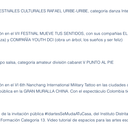
FESTIVALES CULTURALES RAFAEL URIBE-URIBE, categoría danza Inter
ión en el VII FESTIVAL MUEVE TUS SENTIDOS, con sus compañías ELIT
oza) y COMPAÑÍA YOUTH DCI (obra un árbol, los sueños y ser feliz)
upo salsa, categoría amateur división cabaret V PUNTO AL PIE
ión en el VI 6th Nanchang International Military Tattoo en las ciudad
pública en la GRAN MURALLA CHINA. Con el espectáculo Colombia ti
e la invitación pública #IdartesSeMudaATuCasa, del Instituto Distrital
Formación Categoría 13. Video tutorial de espacios para las artes esc