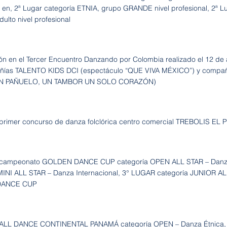
l en, 2ª Lugar categoría ETNIA, grupo GRANDE nivel profesional, 2ª L
ulto nivel profesional
ión en el Tercer Encuentro Danzando por Colombia realizado el 12 de 
ñías TALENTO KIDS DCI (espectáculo “QUE VIVA MÉXICO”) y compañ
“UN PAÑUELO, UN TAMBOR UN SOLO CORAZÓN)
rimer concurso de danza folclórica centro comercial TREBOLIS EL
campeonato GOLDEN DANCE CUP categoría OPEN ALL STAR – Danza 
MINI ALL STAR – Danza Internacional, 3° LUGAR categoría JUNIOR AL
DANCE CUP
ALL DANCE CONTINENTAL PANAMÁ categoría OPEN – Danza Étnica, ni