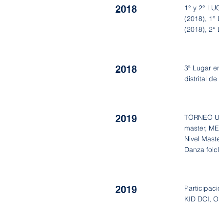
2018
1° y 2° L
(2018), 1
(2018), 2
2018
3ª Lugar 
distrital 
2019
TORNEO UN
master, M
Nivel Maste
Danza folc
2019
Participa
KID DCI, Ob