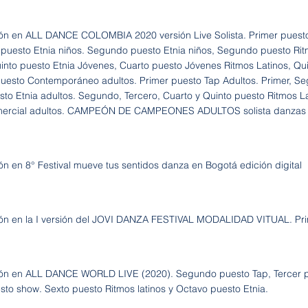
ión en ALL DANCE COLOMBIA 2020 versión Live Solista. Primer puesto
puesto Etnia niños. Segundo puesto Etnia niños, Segundo puesto Ritm
uinto puesto Etnia Jóvenes, Cuarto puesto Jóvenes Ritmos Latinos, Qu
esto Contemporáneo adultos. Primer puesto Tap Adultos. Primer, Seg
sto Etnia adultos. Segundo, Tercero, Cuarto y Quinto puesto Ritmos La
ercial adultos. CAMPEÓN DE CAMPEONES ADULTOS solista danzas 
ión en 8° Festival mueve tus sentidos danza en Bogotá edición digital
ión en la I versión del JOVI DANZA FESTIVAL MODALIDAD VITUAL. Pri
ión en ALL DANCE WORLD LIVE (2020). Segundo puesto Tap, Tercer p
sto show. Sexto puesto Ritmos latinos y Octavo puesto Etnia.