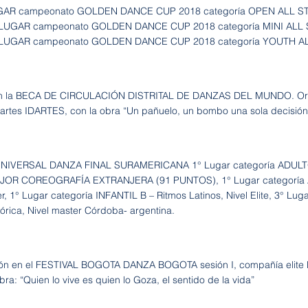
UGAR campeonato GOLDEN DANCE CUP 2018 categoría OPEN ALL STAR
° LUGAR campeonato GOLDEN DANCE CUP 2018 categoría MINI ALL ST
° LUGAR campeonato GOLDEN DANCE CUP 2018 categoría YOUTH ALL 
en la BECA DE CIRCULACIÓN DISTRITAL DE DANZAS DEL MUNDO. Organ
de artes IDARTES, con la obra “Un pañuelo, un bombo una sola decisión
IVERSAL DANZA FINAL SURAMERICANA 1° Lugar categoría ADULTO – 
EJOR COREOGRAFÍA EXTRANJERA (91 PUNTOS), 1° Lugar categoría A
r, 1° Lugar categoría INFANTIL B – Ritmos Latinos, Nivel Elite, 3° Lu
lórica, Nivel master Córdoba- argentina.
ción en el FESTIVAL BOGOTA DANZA BOGOTA sesión I, compañía eli
ra: “Quien lo vive es quien lo Goza, el sentido de la vida”