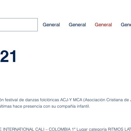
About us
General
General
General
Gene
021
ión festival de danzas folclóricas ACJ-Y MCA (Asociación Cristiana d
últimas hace presencia con su compañía infantil.
 INTERNATIONAL CALI – COLOMBIA 1ª Lugar categoría RITMOS LATI