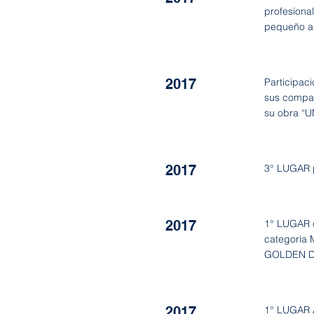
profesiona
pequeño ad
2017
Participac
sus compa
su obra 
2017
3° LUGAR p
2017
1° LUGAR 
categoría 
GOLDEN 
2017
1° LUGAR 