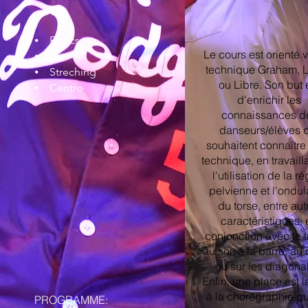
⦁ Basics
Le cours est orienté v
⦁ Bar
technique Graham, 
⦁ Streching
ou Libre. Son but 
⦁ Centro
d'enrichir les
connaissances d
danseurs/élèves 
souhaitent connaître
technique, en travaill
l'utilisation de la r
pelvienne et l'ondul
du torse, entre aut
caractéristiques,
conjonction avec le t
au sol, à la barre, au
ou sur les diagona
Enfin, une place est l
à la chorégraphie qu
PROGRAMME: