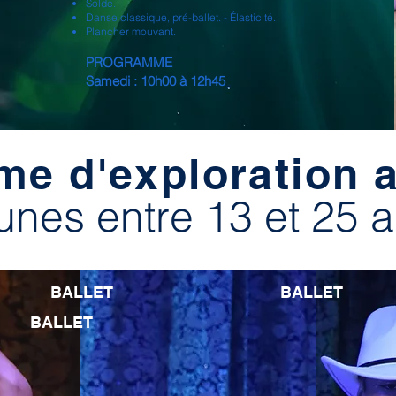
Solde.
Danse classique, pré-ballet. - Élasticité.
Plancher mouvant.
PROGRAMME
Samedi : 10h00 à 12h45
e d'exploration a
unes entre 13 et 25 
BALLET
BALLET
BALLET