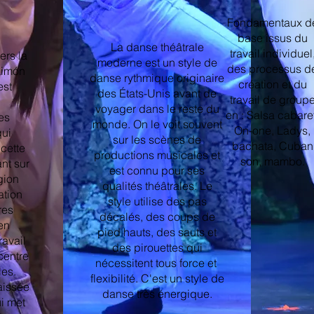
Fondamentaux d
base issus du
La danse théâtrale
travail individuel
ers la
moderne est un style de
des processus d
Limón
danse rythmique originaire
création et du
est
des États-Unis avant de
travail de group
voyager dans le reste du
en : Salsa cabare
es
monde. On le voit souvent
On-one, Ladys,
qui
sur les scènes de
bachata, Cuban
 cette
productions musicales et
son, mambo.
ant sur
est connu pour ses
égion
qualités théâtrales. Le
ation
style utilise des pas
res
décalés, des coups de
 en
pied hauts, des sauts et
ravail
des pirouettes qui
 centre
nécessitent tous force et ​​
les.
flexibilité. C'est un style de
aissée
danse très énergique.
i met