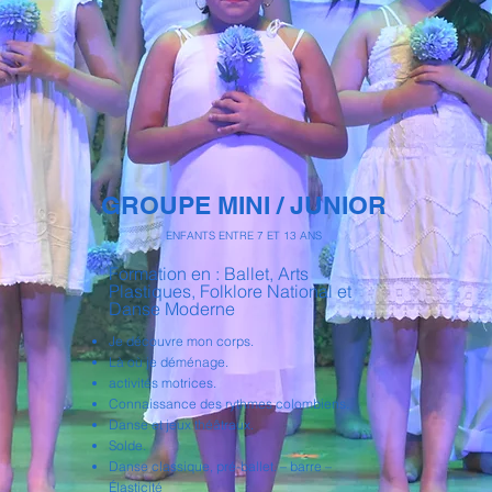
GROUPE MINI / JUNIOR
ENFANTS ENTRE 7 ET 13 ANS
Formation en : Ballet, Arts
Plastiques, Folklore National et
Danse Moderne
Je découvre mon corps.
Là où je déménage.
activités motrices.
Connaissance des rythmes colombiens.
Danse et jeux théâtraux.
Solde.
Danse classique, pré-ballet. – barre –
Élasticité