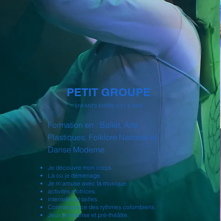
PETIT GROUPE
ENFANTS ENTRE 4 ET 6 ANS
Formation en : Ballet, Arts
Plastiques, Folklore National et
Danse Moderne
Je découvre mon corps.
Là où je déménage.
Je m'amuse avec la musique.
activités motrices.
intensités et tailles.
Connaissance des rythmes colombiens.
Jeux pré-danse et pré-théâtre.