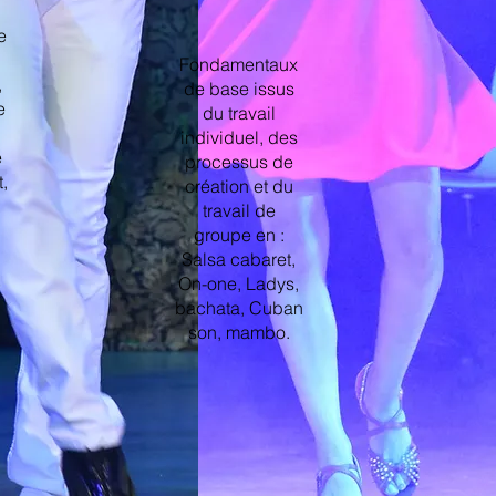
e
Fondamentaux
,
de base issus
e
du travail
individuel, des
e
processus de
t,
création et du
travail de
groupe en :
Salsa cabaret,
On-one, Ladys,
bachata, Cuban
son, mambo.