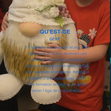
QU'EST-CE
GÉRÉ
Il s'adresse aux garçons et aux filles
âgés de 4 à 13 ans, recevant une
formation aux arts du spectacle
(danse folklorique nationale, danse
internationale et moderne, théâtre et
ateliers d'arts plastiques), visant
une formation artistique complète
selon l'âge de chaque élève