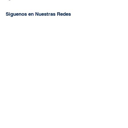
Siguenos en Nuestras Redes
Facebook
Twitter
YouTube
Instagram
Tik Tok
Contactanos
Nombre
Apellido
Email